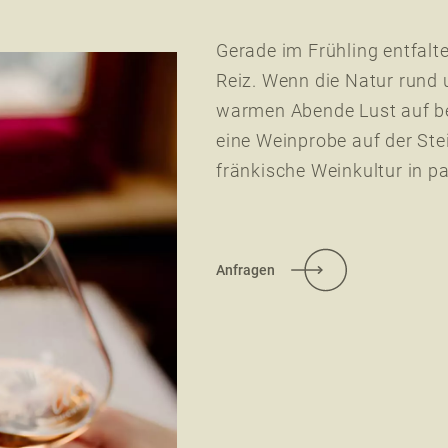
Gerade im Frühling entfalt
Reiz. Wenn die Natur rund
warmen Abende Lust auf 
eine Weinprobe auf der Ste
fränkische Weinkultur in 
Anfragen