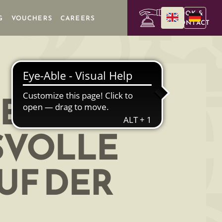
BOOK &
G
VOUCHERS
CAREERS
CONTACT
BURG IM
SVOLLE
UF DER