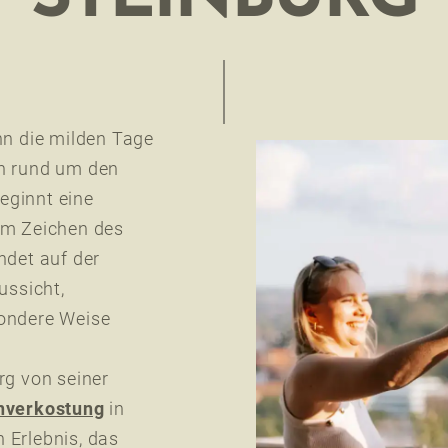
nn die milden Tage
en rund um den
eginnt eine
im Zeichen des
ndet auf der
ussicht,
sondere Weise
rg von seiner
nverkostung
in
n Erlebnis, das