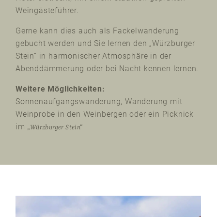
Weingästeführer.
Gerne kann dies auch als Fackelwanderung
gebucht werden und Sie lernen den „Würzburger
Stein“ in harmonischer Atmosphäre in der
Abenddämmerung oder bei Nacht kennen lernen.
Weitere Möglichkeiten:
Sonnenaufgangswanderung, Wanderung mit
Weinprobe in den Weinbergen oder ein Picknick
im
„Würzburger Stein“