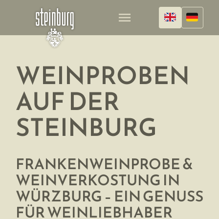
menu
WEINPROBEN
AUF DER
STEINBURG
FRANKENWEINPROBE &
WEINVERKOSTUNG IN
WÜRZBURG – EIN GENUSS
FÜR WEINLIEBHABER