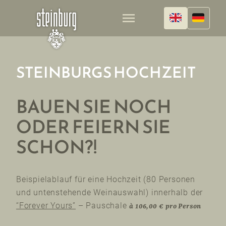
menu
STEINBURGS HOCHZEIT
BAUEN SIE NOCH
ODER FEIERN SIE
SCHON?!
Beispielablauf für eine Hochzeit (80 Personen
und untenstehende Weinauswahl) innerhalb der
“Forever Yours”
– Pauschale
à 106,00 € pro Person