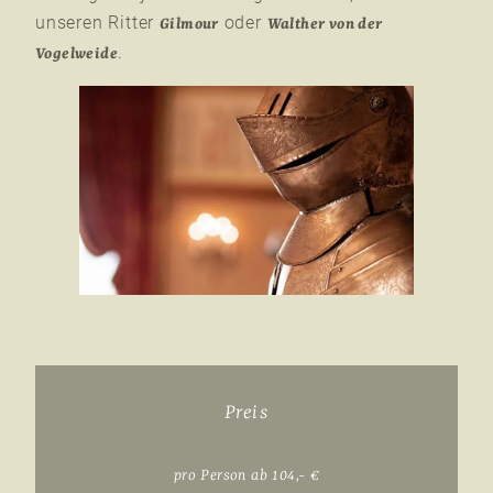
unseren Ritter
oder
Gilmour
Walther von der
.
Vogelweide
Preis
pro Person ab 104,- €