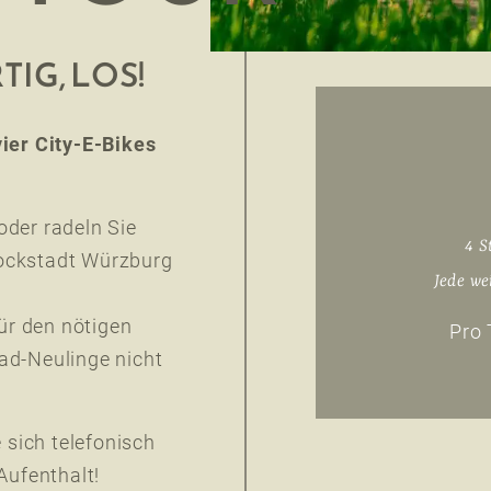
TIG, LOS!
vier City-E-Bikes
oder radeln Sie
4 S
ockstadt Würzburg
Jede we
für den nötigen
Pro 
ad-Neulinge nicht
 sich telefonisch
 Aufenthalt!