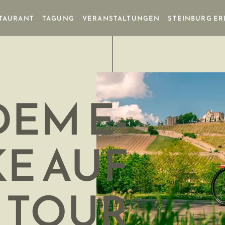
TAURANT
TAGUNG
VERANSTALTUNGEN
STEINBURG E
DEM E-
KE AUF
TOUR