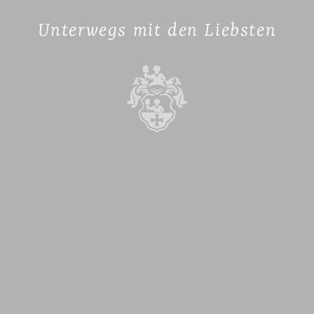
Unterwegs mit den Liebsten