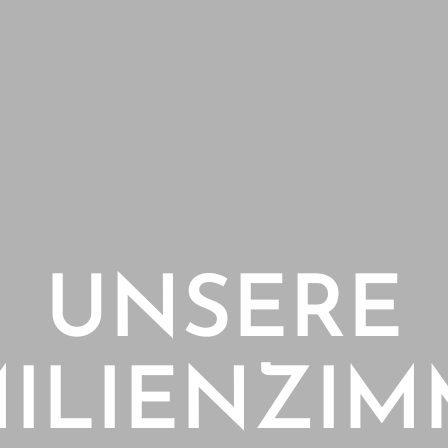
UNSERE
ILIENZI